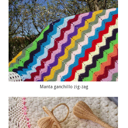
Manta ganchillo zig-zag