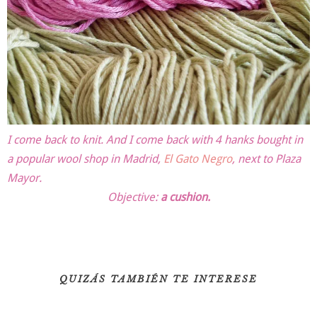
I come back to knit. And I come back with 4 hanks bought in
a popular wool shop in Madrid,
El Gato Negro
, next to Plaza
Mayor.
Objective:
a cushion.
QUIZÁS TAMBIÉN TE INTERESE