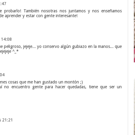
3:47
 probarlo! También nosotras nos juntamos y nos enseñamos
de aprender y estar con gente interesante!
 14:08
ue peligroso, jejeje... yo conservo algún gubiazo en la manos... que
ejejeje ^_*
:04
tienes cosas que me han gustado un montón ;)
uí no encuentro gente para hacer quedadas, tiene que ser un
s 21:21