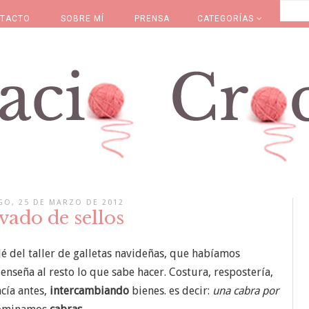
TACTO
SOBRE MÍ
PRENSA
CATEGORÍAS
O, 25 DE MARZO DE 2012
vado de sellos
lé del taller de galletas navideñas, que habíamos
nseña al resto lo que sabe hacer. Costura, respostería,
cía antes,
intercambiando
bienes. es decir:
una cabra por