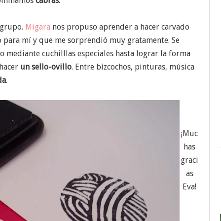
nominamos
cabras
.
 grupo.
Migara
nos propuso aprender a hacer carvado
do para mí y que me sorprendió muy gratamente. Se
o mediante cuchilllas especiales hasta lograr la forma
 hacer
un sello-ovillo
. Entre bizcochos, pinturas, música
da
.
¡Muc
has
graci
as
Eva!