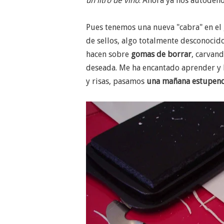
un litro de vino
. Ahora ya nos autode
Pues tenemos una nueva "cabra" en el
de sellos, algo totalmente desconoci
hacen sobre
gomas de borrar
, carvand
deseada. Me ha encantado aprender y
y risas, pasamos
una mañana estupen